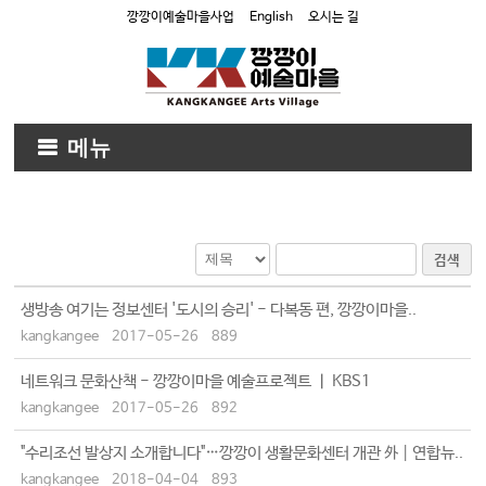
깡깡이예술마을사업
English
오시는 길
메뉴
검색
생방송 여기는 정보센터 '도시의 승리' - 다복동 편, 깡깡이마을..
kangkangee
2017-05-26
889
네트워크 문화산책 - 깡깡이마을 예술프로젝트 ㅣ KBS1
kangkangee
2017-05-26
892
"수리조선 발상지 소개합니다"…깡깡이 생활문화센터 개관 外┃연합뉴..
kangkangee
2018-04-04
893