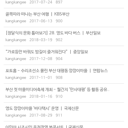
kangkangee
2017-07-24
897
골목따라 떠나는 부산 여행 ㅣ KBS부산
kangkangee
2017-06-13
900
[정달식의 문화 톺아보기] 28. 영도 바다 버스 ㅣ 부산일보
kangkangee
2018-03-19
902
“가로등만 바꿔도 밤길이 즐거워진다” ㅣ 중앙일보
kangkangee
2017-12-08
904
포토홈 - 수리조선소 몰린 부산 대평동 깡깡이마을 ㅣ 연합뉴스
kangkangee
2017-11-01
908
부산 첫 마을미디어축제 개최 - 월간지 '만사대평' 등 활동 공유..
kangkangee
2018-01-16
910
영도 깡깡이마을 '바다택시' 운영 ㅣ 국제신문
kangkangee
2017-08-29
911
이민아 시조시인 온천장역 북콘서트 ㅣ국제신문