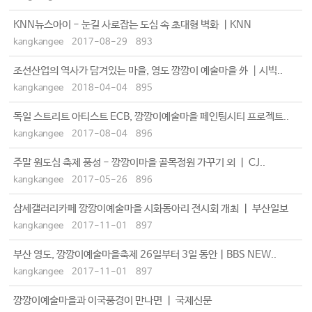
KNN뉴스아이 - 눈길 사로잡는 도심 속 초대형 벽화 ㅣKNN
kangkangee
2017-08-29
893
조선산업의 역사가 담겨있는 마을, 영도 깡깡이 예술마을 外 ┃시빅..
kangkangee
2018-04-04
895
독일 스트리트 아티스트 ECB, 깡깡이예술마을 페인팅시티 프로젝트..
kangkangee
2017-08-04
896
주말 원도심 축제 풍성 - 깡깡이마을 골목정원 가꾸기 외 ㅣ CJ..
kangkangee
2017-05-26
896
삼세갤러리카페 깡깡이예술마을 시화동아리 전시회 개최 ㅣ 부산일보
kangkangee
2017-11-01
897
부산 영도, 깡깡이예술마을축제 26일부터 3일 동안ㅣBBS NEW..
kangkangee
2017-11-01
897
깡깡이예술마을과 이국풍경이 만나면 ㅣ 국제신문