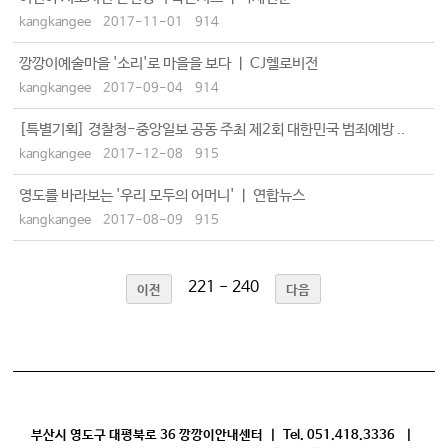
kangkangee
2017-11-01
914
깡깡이예술마을 '소리'로 마을을 보다 ㅣ CJ헬로비전
kangkangee
2017-09-04
914
[특별기획] 경찰청-중앙일보 공동 주최 제2회 대한민국 범죄예방 ..
kangkangee
2017-12-08
915
영도를 바라보는 '우리 모두의 어머니' ㅣ 연합뉴스
kangkangee
2017-08-09
915
221 - 240
이전
다음
부산시 영도구 대평북로 36 깡깡이안내센터 | Tel. 051.418.3336 |