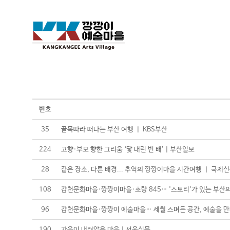
번호
35
골목따라 떠나는 부산 여행 ㅣ KBS부산
224
고향·부모 향한 그리움 ‘닻 내린 빈 배’ | 부산일보
28
같은 장소, 다른 배경... 추억의 깡깡이마을 시간여행 ㅣ 국제
108
감천문화마을·깡깡이마을·초량 845… '스토리'가 있는 부산
96
감천문화마을·깡깡이 예술마을… 세월 스며든 공간, 예술을 
190
가을이 내려앉은 마을 | 서울신문