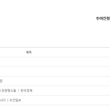
투어신청
제목
신문
의 관광명소들 ┃ 한국경제
만나다 ㅣ조선일보