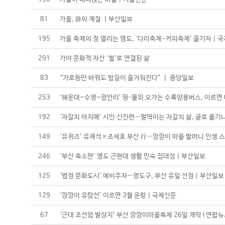
81
가을, 詩의 계절 ㅣ부산일보
195
가을 축제의 장 열리는 영도, ‘다리축제-커피축제’ 즐기자 | 
291
가야 문화적 자산 '철'로 연결된 삶
83
“가로등만 바꿔도 밤길이 즐거워진다” ㅣ 중앙일보
253
‘해운대~수영~광안리’ 땅·물위 오가는 수륙양용버스, 이르면 
192
‘자갈치 아지매’ 시인 신진련…펄떡이는 자갈치 삶, 글로 옮기니
149
‘유퀴즈’ 유재석×조세호 부산 行…깡깡이 마을 할머니 인생 스
246
‘부산 축소판’ 영도 근현대 생활 민속 집대성 | 부산일보
125
‘법정 문화도시’ 예비주자…영도구, 부산 유일 선정 | 부산일보
129
‘깡깡이 유람선’ 이르면 3월 운항 | 국제신문
67
‘근대 조선업 발상지’ 부산 깡깡이마을축제 26일 개막 l 연합