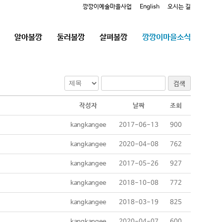
깡깡이예술마을사업
English
오시는 길
알아볼깡
둘러볼깡
살펴볼깡
깡깡이마을소식
검색
작성자
날짜
조회
kangkangee
2017-06-13
900
kangkangee
2020-04-08
762
kangkangee
2017-05-26
927
kangkangee
2018-10-08
772
kangkangee
2018-03-19
825
kangkangee
2020-04-07
600