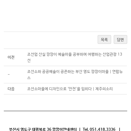
목록
답변
조선업 산실 깡깡이 예술마을 공부하며 여행하는 산업관광 13
이전
선
조선소와 공공예술이 공존하는 부산 영도 깡깡이마을 | 연합뉴
-
스
다음
조선소마을에 디자인으로 ‘안전’을 입히다 | 제주의소리
부산시 영도구 대평북로 36 깡깡이안내센터 | Tel. 051.418.3336 |