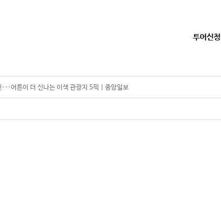
투어신청
···어른이 더 신나는 이색 관광지 5픽 | 중앙일보