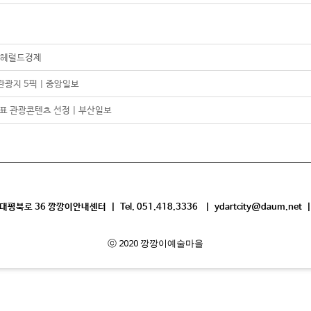
| 헤럴드경제
관광지 5픽 | 중앙일보
표 관광콘텐츠 선정 | 부산일보
평북로 36 깡깡이안내센터 | Tel. 051.418.3336 | ydartcity@daum.net |
ⓒ 2020 깡깡이예술마을