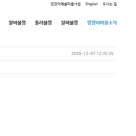
깡깡이예술마을사업
English
오시는 길
알아볼깡
둘러볼깡
살펴볼깡
깡깡이마을소식
2020-12-07 12:35:35