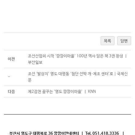
목록
답변
조선산업의 시작 '깡깡이마을' 100년 역사 담은 책 3권 완성 ㅣ
이전
부산일보
조선 ‘발상지’ 영도 대평동 ‘첨단 선박 개·제조 센터’로 | 국제신
-
문
다음
제2감천 꿈꾸는 ‘영도 깡깡이마을’ ㅣ KNN
부산시 영도구 대평북로 36 깡깡이안내센터 | Tel. 051.418.3336 |