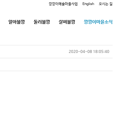
깡깡이예술마을사업
English
오시는 길
알아볼깡
둘러볼깡
살펴볼깡
깡깡이마을소식
2020-04-08 18:05:40