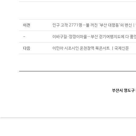
이전
인구 고작 2771명…불 꺼진 '부산 대평동'의 변신 |
-
이바구길·깡깡이마을…부산 걷기여행지도에 다 품었
다음
이민아 시조시인 온천장역 북콘서트 ㅣ국제신문
부산시 영도구 대