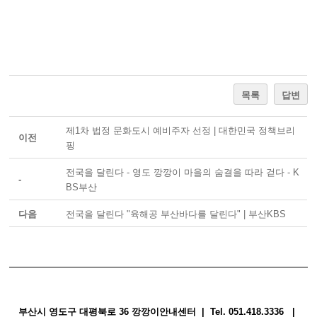
목록
답변
제1차 법정 문화도시 예비주자 선정 | 대한민국 정책브리
이전
핑
전국을 달린다 - 영도 깡깡이 마을의 숨결을 따라 걷다 - K
-
BS부산
다음
전국을 달린다 "육해공 부산바다를 달린다" | 부산KBS
부산시 영도구 대평북로 36 깡깡이안내센터 | Tel. 051.418.3336 |