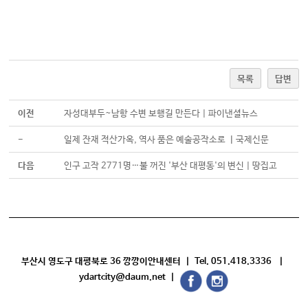
목록
답변
이전
자성대부두~남항 수변 보행길 만든다 | 파이낸셜뉴스
-
일제 잔재 적산가옥, 역사 품은 예술공작소로 ㅣ국제신문
다음
인구 고작 2771명…불 꺼진 '부산 대평동'의 변신 | 땅집고
부산시 영도구 대평북로 36 깡깡이안내센터 | Tel. 051.418.3336 |
ydartcity@daum.net |