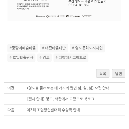
#깡깡이예술마을
# 대평마을다방
# 영도문화도시사업
# 호밀밭출판사
# 영도
# 타향에서고향으로
목록
답변
이전
<영도를 둘러보는 네 가지의 방법 섬, 섬, 섬> 모집 안내
-
[행사 안내] 영도, 타향에서 고향으로 북토크
다음
제3회 조립왕선발대회 수상작 안내