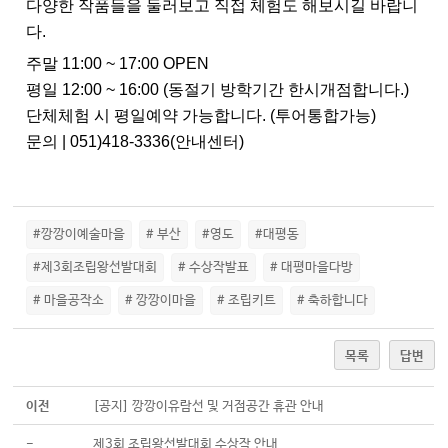
다양한 작품들을 둘러보고 직접 체험도 해보시길 바랍니
다.
주말 11:00 ~ 17:00 OPEN
평일 12:00 ~ 16:00 (동절기 방학기간 한시개점합니다.)
단체체험 시 평일예약 가능합니다. (투어통합가능)
문의 | 051)418-3336(안내센터)
#깡깡이예술마을
# 부산
#영도
#대평동
#제3회조립왕선발대회
# 수상작발표
# 대평마을다방
# 마을공작소
# 깡깡이마을
# 조립키트
# 축하합니다
목록
답변
이전
[공지] 깡깡이유람선 및 거점공간 휴관 안내
-
제3회 조립왕선발대회 수상작 안내