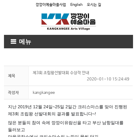
깡깡이예술마을사업
English
오시는 길
메뉴
제3회 조립왕선발대회 수상작 안내
제목
2020-01-10 15:24:49
작성자
kangkangee
지난 2019년 12월 24일~25일 2일간 크리스마스를 맞아 진행된
제3회 조립왕 선발대회의 결과를 발표합니다~!
많은 분들의 참여 속에 깡깡이유람선을 타고 부산 남항일대를
둘러보고
마을공작소에서 크리스마스의 느낌이 물씬 담긴