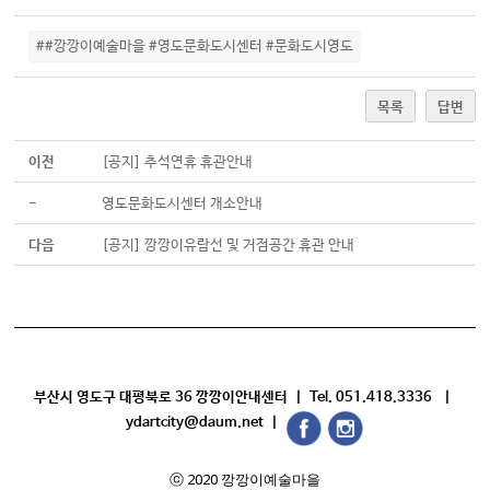
##깡깡이예술마을 #영도문화도시센터 #문화도시영도
목록
답변
이전
[공지] 추석연휴 휴관안내
-
영도문화도시센터 개소안내
다음
[공지] 깡깡이유람선 및 거점공간 휴관 안내
부산시 영도구 대평북로 36 깡깡이안내센터 | Tel. 051.418.3336 |
ydartcity@daum.net |
ⓒ 2020 깡깡이예술마을