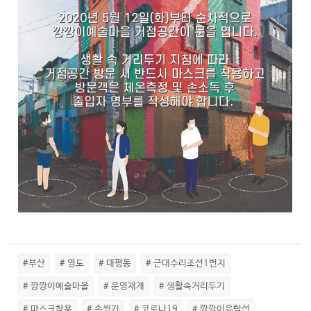
#부산
# 영도
# 대평동
# 근대수리조선1번지
# 깡깡이예술마을
# 운영재개
# 생활속거리두기
# 마스크착용
# 손씻기
# 코로나19
# 깡깡이유람선