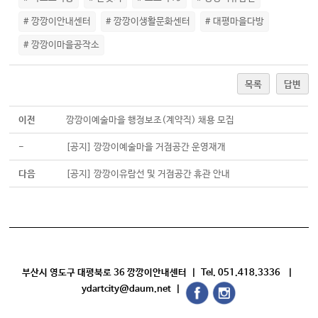
# 깡깡이안내센터
# 깡깡이생활문화센터
# 대평마을다방
# 깡깡이마을공작소
목록
답변
이전
깡깡이예술마을 행정보조(계약직) 채용 모집
-
[공지] 깡깡이예술마을 거점공간 운영재개
다음
[공지] 깡깡이유람선 및 거점공간 휴관 안내
부산시 영도구 대평북로 36 깡깡이안내센터 | Tel. 051.418.3336 |
ydartcity@daum.net |