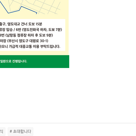
항식
# 초대합니다