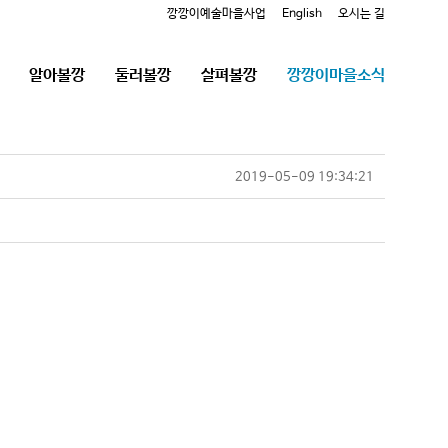
깡깡이예술마을사업
English
오시는 길
알아볼깡
둘러볼깡
살펴볼깡
깡깡이마을소식
2019-05-09 19:34:21