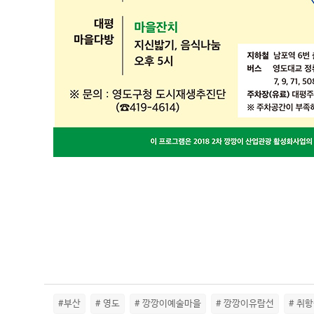
#부산
# 영도
# 깡깡이예술마을
# 깡깡이유람선
# 취