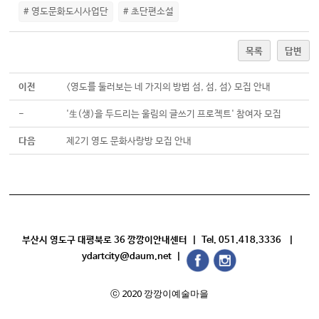
# 영도문화도시사업단
# 초단편소설
목록
답변
이전
<영도를 둘러보는 네 가지의 방법 섬, 섬, 섬> 모집 안내
-
'生(생)을 두드리는 울림의 글쓰기 프로젝트' 참여자 모집
다음
제2기 영도 문화사랑방 모집 안내
부산시 영도구 대평북로 36 깡깡이안내센터 | Tel. 051.418.3336 |
ydartcity@daum.net |
ⓒ 2020 깡깡이예술마을