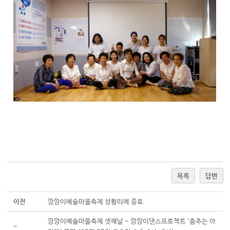
목록
답변
이전
깡깡이예술마을축제 성황리에 종료
깡깡이예술마을축제 셋째날 - 깡깡이댄스프로젝트 '춤추는 아
-