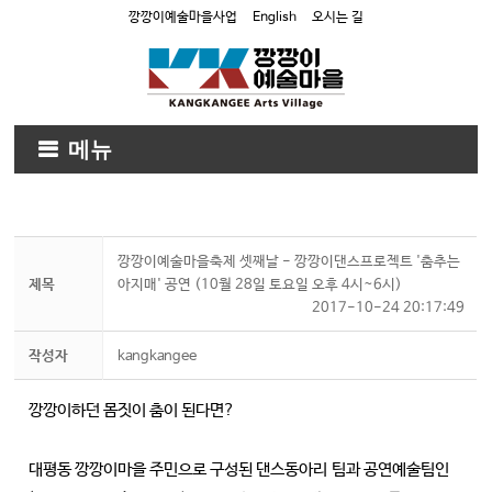
깡깡이예술마을사업
English
오시는 길
메뉴
깡깡이예술마을축제 셋째날 - 깡깡이댄스프로젝트 '춤추는
제목
아지매' 공연 (10월 28일 토요일 오후 4시~6시)
2017-10-24 20:17:49
작성자
kangkangee
깡깡이하던 몸짓이 춤이 된다면?
대평동 깡깡이마을 주민으로 구성된 댄스동아리 팀과 공연예술팀인