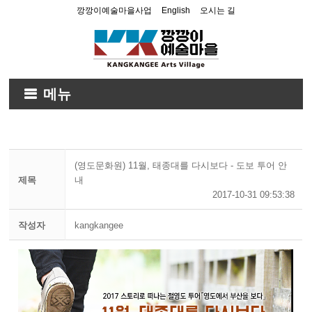
깡깡이예술마을사업
English
오시는 길
메뉴
(영도문화원) 11월, 태종대를 다시보다 - 도보 투어 안
제목
내
2017-10-31 09:53:38
작성자
kangkangee