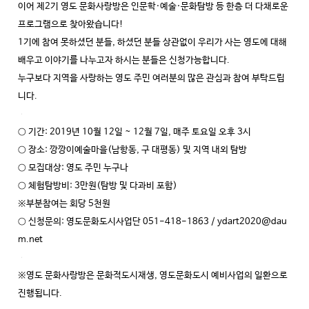
이어 제2기 영도 문화사랑방은 인문학·예술·문화탐방 등 한층 더 다채로운
프로그램으로 찾아왔습니다!
1기에 참여 못하셨던 분들, 하셨던 분들 상관없이 우리가 사는 영도에 대해
배우고 이야기를 나누고자 하시는 분들은 신청가능합니다.
누구보다 지역을 사랑하는 영도 주민 여러분의 많은 관심과 참여 부탁드립
니다.
○ 기간: 2019년 10월 12일 ~ 12월 7일, 매주 토요일 오후 3시
○ 장소: 깡깡이예술마을(남항동, 구 대평동) 및 지역 내외 탐방
○ 모집대상: 영도 주민 누구나
○ 체험탐방비: 3만원(탐방 및 다과비 포함)
※부분참여는 회당 5천원
○ 신청문의: 영도문화도시사업단 051-418-1863 / ydart2020@dau
m.net
※영도 문화사랑방은 문화적도시재생, 영도문화도시 예비사업의 일환으로
진행됩니다.