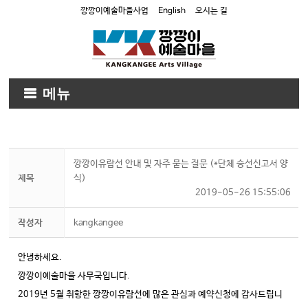
깡깡이예술마을사업
English
오시는 길
메뉴
깡깡이유람선 안내 및 자주 묻는 질문 (*단체 승선신고서 양
제목
식)
2019-05-26 15:55:06
작성자
kangkangee
안녕하세요.
깡깡이예술마을 사무국입니다.
2019년 5월 취항한 깡깡이유람선에 많은 관심과 예약신청에 감사드립니