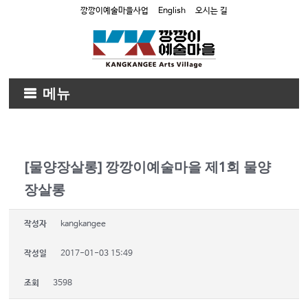
깡깡이예술마을사업
English
오시는 길
메뉴
[물양장살롱] 깡깡이예술마을 제1회 물양
장살롱
작성자
kangkangee
작성일
2017-01-03 15:49
조회
3598