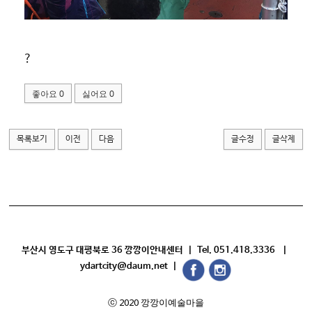
?
좋아요
싫어요
0
0
목록보기
이전
다음
글수정
글삭제
부산시 영도구 대평북로 36 깡깡이안내센터 | Tel. 051.418.3336 |
ydartcity@daum.net |
ⓒ 2020 깡깡이예술마을