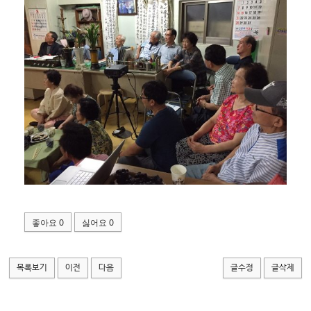
좋아요
싫어요
0
0
목록보기
이전
다음
글수정
글삭제