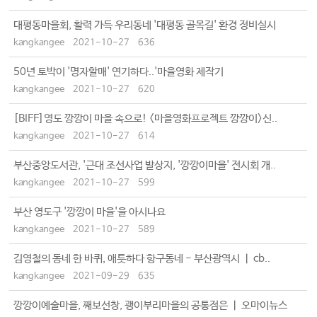
대평동마을회, 활력 가득 우리동네 '대평동 골목길' 환경 정비실시
kangkangee
2021-10-27
636
50년 토박이 '명자할매' 연기하다..'마을영화 제작기
kangkangee
2021-10-27
620
[BIFF]영도 깡깡이 마을 속으로! <마을영화프로젝트 깡깡이>신..
kangkangee
2021-10-27
614
부산중앙도서관, '근대 조선사업 발상지, '깡깡이마을' 전시회 개..
kangkangee
2021-10-27
599
부산 영도구 '깡깡이 마을'을 아시나요
kangkangee
2021-10-27
589
김영철의 동네 한 바퀴, 애틋하다 항구동네 - 부산광역시 ㅣ cb..
kangkangee
2021-09-29
635
깡깡이예술마을, 째보선창, 괭이부리마을의 공통점은 ㅣ 오마이뉴스