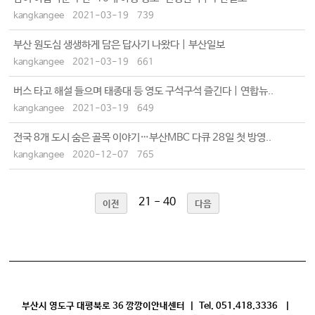
kangkangee
2021-03-19
739
부산 원도심 생생하게 담은 답사기 나왔다 | 부산일보
kangkangee
2021-03-19
661
버스 타고 해설 들으며 태종대 등 영도 구석구석 즐긴다 | 연합뉴..
kangkangee
2021-03-19
649
전국 8개 도시 숨은 골목 이야기…부산MBC 다큐 28일 첫 방영..
kangkangee
2020-12-07
765
21 - 40
이전
다음
부산시 영도구 대평북로 36 깡깡이안내센터 | Tel. 051.418.3336 |