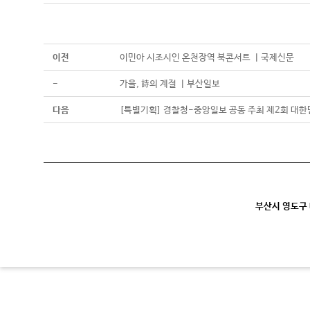
이전
이민아 시조시인 온천장역 북콘서트 ㅣ국제신문
-
가을, 詩의 계절 ㅣ부산일보
다음
[특별기획] 경찰청-중앙일보 공동 주최 제2회 대한
부산시 영도구 대