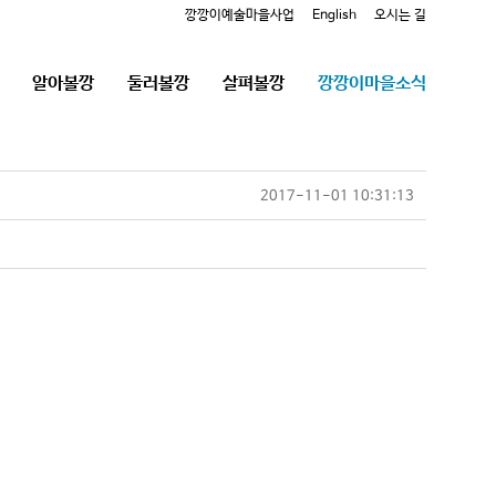
깡깡이예술마을사업
English
오시는 길
알아볼깡
둘러볼깡
살펴볼깡
깡깡이마을소식
2017-11-01 10:31:13