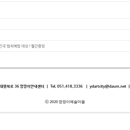
민국 범죄예방 대상 l 월간중앙
평북로 36 깡깡이안내센터 | Tel. 051.418.3336 | ydartcity@daum.net |
ⓒ 2020 깡깡이예술마을