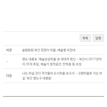
목록
답변
이전
슬럼화된 부산 깡깡이 마을, 예술꽃 피었네
영도 대풍포 '예술상상마을'로 대대적 변신 - 부산시 2017년까
-
지 35억 투입, 예술가 창작공간·민박촌 등 조성
나는 마실 간다 작가들의 도시마을 보고서 - 고향마을로 가는 마
다음
실 '부산 영도구 대평동'