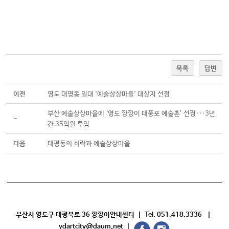
목록
답변
이전
영도 대평동 일대 '예술상상마을' 대상지 선정
부산 예술상상마을에 ‘영도 깡깡이 대풍포 예술촌’ 선정···3년
-
간 35억원 투입
다음
대평동의 쇠락과 예술상상마을
부산시 영도구 대평북로 36 깡깡이안내센터 | Tel. 051.418.3336 |
ydartcity@daum.net |