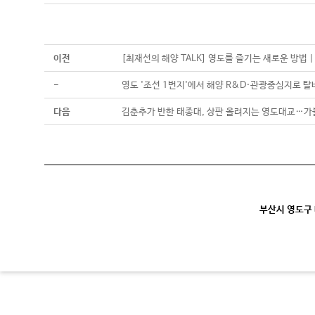
이전
[최재선의 해양 TALK] 영도를 즐기는 새로운 방법 
-
영도 '조선 1번지'에서 해양 R&D·관광중심지로 탈
다음
김춘추가 반한 태종대, 상판 올려지는 영도대교…가볼
부산시 영도구 대