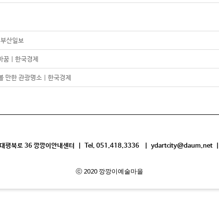
| 부산일보
바꿈 | 한국경제
 만한 관광명소 | 한국경제
평북로 36 깡깡이안내센터 | Tel. 051.418.3336 | ydartcity@daum.net |
ⓒ 2020 깡깡이예술마을