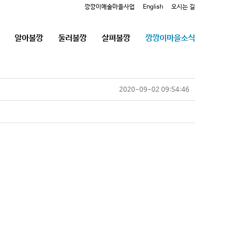
깡깡이예술마을사업
English
오시는 길
알아볼깡
둘러볼깡
살펴볼깡
깡깡이마을소식
2020-09-02 09:54:46