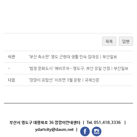
목록
답변
이전
‘부산 축소판’ 영도 근현대 생활 민속 집대성 | 부산일보
-
‘법정 문화도시’ 예비주자…영도구, 부산 유일 선정 | 부산일보
다음
‘깡깡이 유람선’ 이르면 3월 운항 | 국제신문
부산시 영도구 대평북로 36 깡깡이안내센터 | Tel. 051.418.3336 |
ydartcity@daum.net |