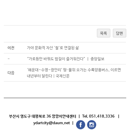
목록
답변
이전
가야 문화적 자산 '철'로 연결된 삶
-
“가로등만 바꿔도 밤길이 즐거워진다” ㅣ 중앙일보
‘해운대~수영~광안리’ 땅·물위 오가는 수륙양용버스, 이르면
다음
내년부터 달린다 | 국제신문
부산시 영도구 대평북로 36 깡깡이안내센터 | Tel. 051.418.3336 |
ydartcity@daum.net |