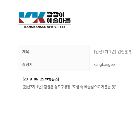
제목
[민선7기 1년] 김철훈
작성자
kangkangee
[2019-06-25 연합뉴스]
[민선7기 1년] 김철훈 영도구청장 “도심 속 예술섬으로 거듭날 것”