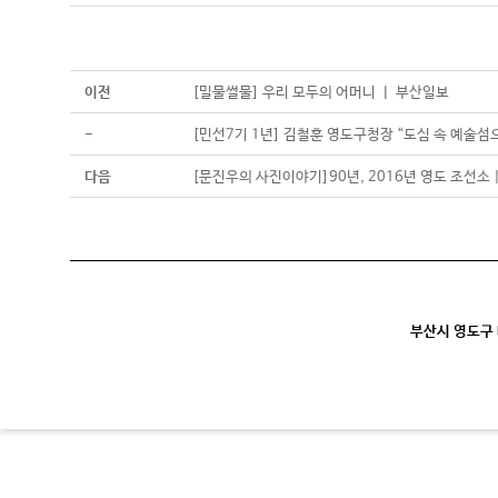
이전
[밀물썰물] 우리 모두의 어머니 ㅣ 부산일보
-
[민선7기 1년] 김철훈 영도구청장 “도심 속 예술섬으
다음
[문진우의 사진이야기]90년, 2016년 영도 조선소 
부산시 영도구 대