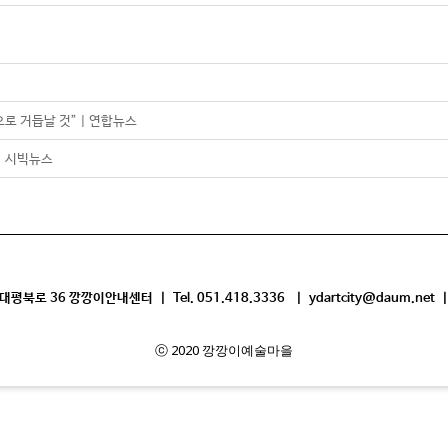
로 거듭날 것” | 연합뉴스
| 시빅뉴스
평북로 36 깡깡이안내센터 | Tel. 051.418.3336 | ydartcity@daum.net |
ⓒ 2020 깡깡이예술마을