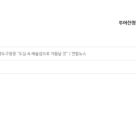
투어신청
 영도구청장 “도심 속 예술섬으로 거듭날 것” | 연합뉴스