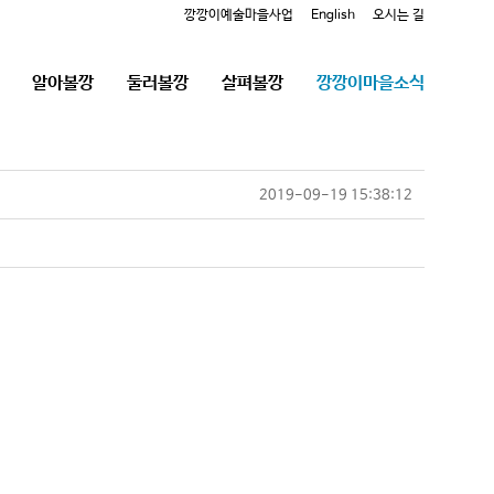
깡깡이예술마을사업
English
오시는 길
알아볼깡
둘러볼깡
살펴볼깡
깡깡이마을소식
2019-09-19 15:38:12