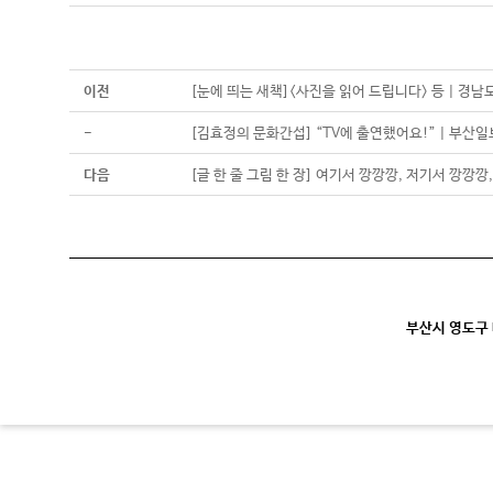
이전
[눈에 띄는 새책]<사진을 읽어 드립니다> 등 | 경
-
[김효정의 문화간섭] “TV에 출연했어요!” | 부산일
다음
[글 한 줄 그림 한 장] 여기서 깡깡깡, 저기서 깡깡
부산시 영도구 대