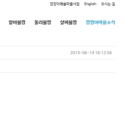
깡깡이예술마을사업
English
오시는 길
알아볼깡
둘러볼깡
살펴볼깡
깡깡이마을소식
2019-06-19 16:12:56