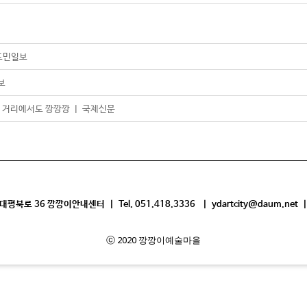
남도민일보
보
깡, 거리에서도 깡깡깡 ㅣ 국제신문
평북로 36 깡깡이안내센터 | Tel. 051.418.3336 | ydartcity@daum.net |
ⓒ 2020 깡깡이예술마을