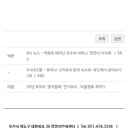
목록
답변
8시 뉴스 - 벽화로 태어난 모두의 어머니 '깡깡이 아지매' ㅣ SB
이전
S
6시내고향 - 로미나·고미호의 한국 속으로-부산에서 살아보기
-
2부 ㅣ KBS
다음
50년 토박이 '명자할매' 연기하다..'마을영화 제작기
부산시 영도구 대평북로 36 깡깡이안내센터 | Tel. 051.418.3336 |