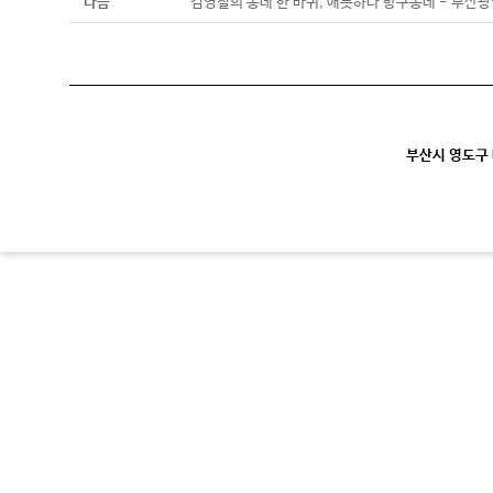
다음
김영철의 동네 한 바퀴, 애틋하다 항구동네 - 부산광역시
부산시 영도구 대