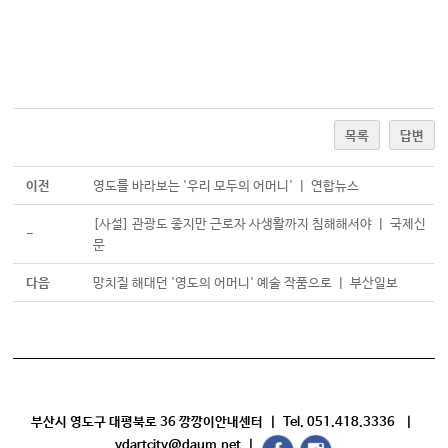
목록
답변
이전
영도를 바라보는 '우리 모두의 어머니' ㅣ 연합뉴스
[사설] 관광도 좋지만 근로자 사생활까지 침해해서야 ㅣ 국제신
-
문
다음
망치질 해대던 '영도의 어머니' 예술 작품으로 ㅣ 부산일보
부산시 영도구 대평북로 36 깡깡이안내센터 | Tel. 051.418.3336 |
ydartcity@daum.net |