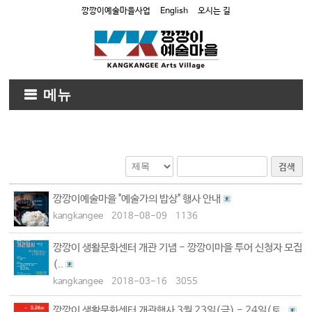
깡깡이예술마을사업
English
오시는 길
메뉴
검색
깡깡이예술마을 "예술가의 밥상" 행사 안내
kangkangee
2018-08-09
1136
깡깡이 생활문화센터 개관 기념 - 깡깡이마을 투어 신청자 모집
(..
kangkangee
2018-03-16
3055
깡깡이 생활문화센터 개관행사 3월 23일(금) - 24일(토..