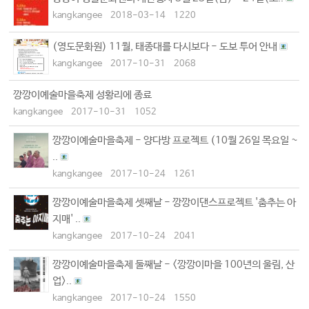
kangkangee
2018-03-14
1220
(영도문화원) 11월, 태종대를 다시보다 - 도보 투어 안내
kangkangee
2017-10-31
2068
깡깡이예술마을축제 성황리에 종료
kangkangee
2017-10-31
1052
깡깡이예술마을축제 - 양다방 프로젝트 (10월 26일 목요일 ~
..
kangkangee
2017-10-24
1261
깡깡이예술마을축제 셋째날 - 깡깡이댄스프로젝트 '춤추는 아
지매' ..
kangkangee
2017-10-24
2041
깡깡이예술마을축제 둘째날 - <깡깡이마을 100년의 울림, 산
업>..
kangkangee
2017-10-24
1550