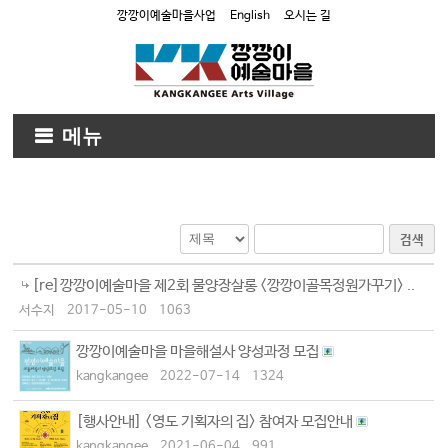
깡깡이예술마을사업
English
오시는 길
메뉴
검색
[re]깡깡이예술마을 제2회 물양장살롱 <깡깡이골목정원가꾸기> ..
서수지
2017-05-10
1063
깡깡이예술마을 마을해설사 양성과정 모집
kangkangee
2022-07-14
1324
[행사안내] <영도 기획자의 집> 참여자 모집안내
kangkangee
2021-06-04
991