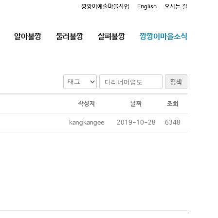
깡깡이예술마을사업
English
오시는 길
알아볼깡
둘러볼깡
살펴볼깡
깡깡이마을소식
검색
작성자
날짜
조회
kangkangee
2019-10-28
6348