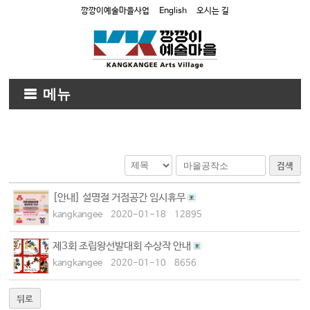
깡깡이예술마을사업
English
오시는 길
메뉴
검색
[안내] 설명절 거점공간 임시휴무
kangkangee
2020-01-18
12895
제3회 조립왕선발대회 수상작 안내
kangkangee
2020-01-10
8656
뒤로