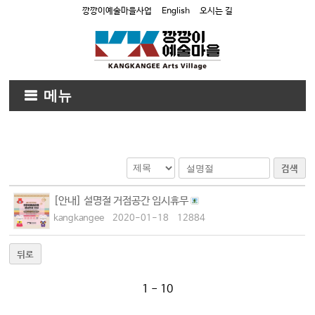
깡깡이예술마을사업
English
오시는 길
메뉴
검색
[안내] 설명절 거점공간 임시휴무
kangkangee
2020-01-18
12884
뒤로
1 - 10