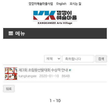
깡깡이예술마을사업
English
오시는 길
메뉴
검색
제3회 조립왕선발대회 수상작 안내
kangkangee
2020-01-10
8648
뒤로
1 - 10