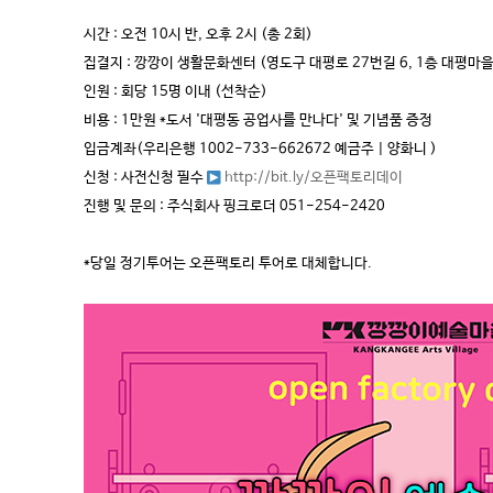
시간 : 오전 10시 반, 오후 2시 (총 2회)
집결지 : 깡깡이 생활문화센터 (영도구 대평로 27번길 6, 1층 대평마
인원 : 회당 15명 이내 (선착순)
비용 : 1만원 *도서 '대평동 공업사를 만나다' 및 기념품 증정
입금계좌(우리은행 1002-733-662672 예금주 | 양화니 )
신청 : 사전신청 필수
http://bit.ly/오픈팩토리데이
진행 및 문의 : 주식회사 핑크로더 051-254-2420
*당일 정기투어는 오픈팩토리 투어로 대체합니다.