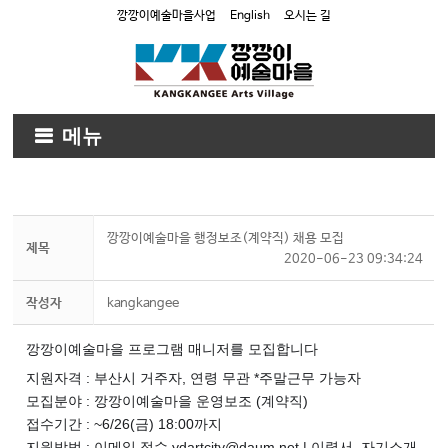
깡깡이예술마을사업
English
오시는 길
메뉴
깡깡이예술마을 행정보조(계약직) 채용 모집
제목
2020-06-23 09:34:24
작성자
kangkangee
깡깡이예술마을 프로그램 매니저를 모집합니다
지원자격 : 부산시 거주자, 연령 무관 *주말근무 가능자
모집분야 : 깡깡이예술마을 운영보조 (계약직)
접수기간 : ~6/26(금) 18:00까지
지원방법 : 이메일 접수 ydartcity@daum.net | 이력서, 자기소개