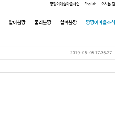
깡깡이예술마을사업
English
오시는 길
알아볼깡
둘러볼깡
살펴볼깡
깡깡이마을소식
2019-06-05 17:36:27