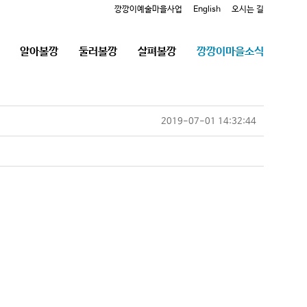
깡깡이예술마을사업
English
오시는 길
알아볼깡
둘러볼깡
살펴볼깡
깡깡이마을소식
2019-07-01 14:32:44