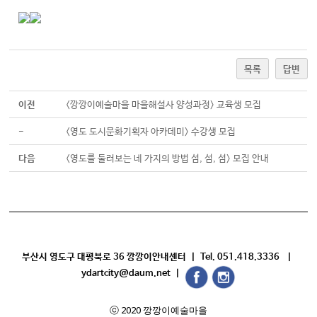
목록
답변
이전
<깡깡이예술마을 마을해설사 양성과정> 교육생 모집
-
<영도 도시문화기획자 아카데미> 수강생 모집
다음
<영도를 둘러보는 네 가지의 방법 섬, 섬, 섬> 모집 안내
부산시 영도구 대평북로 36 깡깡이안내센터 | Tel. 051.418.3336 |
ydartcity@daum.net |
ⓒ 2020 깡깡이예술마을