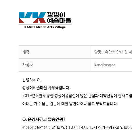
제목
깡깡이유람선 안내 및 자
작성자
kangkangee
안녕하세요.
깡깡이예술마을 사무국입니다.
2019년 5월 취항한 깡깡이유람선에 많은 관심과 예약신청에 감사드립
아래는 자주 묻는 질문에 대한 답변이오니 참고 부탁드립니다.
Q. 운영시간과 탑승인원?
깡깡이유람선은 주말(토/일) 13시, 14시, 15시 정기운영하고 있으며