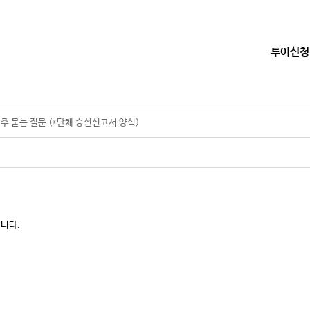
투어신청
주 묻는 질문 (*단체 승선신고서 양식)
니다.
,