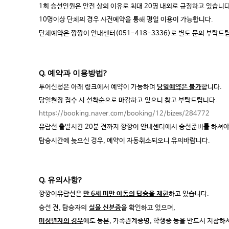
1회 승선인원은 안전 상의 이유로 최대 20명 내외로 규정하고 있습니다
10명이상 단체의 경우 사전예약을 통해 평일 이용이 가능합니다.
단체예약은 깡깡이 안내센터(051-418-3336)로 별도 문의 부탁드
Q. 예약과 이용방법?
투어신청은 아래 링크에서 예약이 가능하며
당일예약은 불가
합니다.
당일현장 접수 시 선착순으로 마감하고 있으니 참고 부탁드립니다.
https://booking.naver.com/booking/12/bizes/284772
유람선 출발시간 20분 전까지 깡깡이 안내센터에서 승선준비를 하셔야
탑승시간에 늦으신 경우, 예약이 자동취소되오니 유의바랍니다.
Q. 유의사항?
깡깡이유람선은
만 6세 미만 아동의 탑승을 제한
하고 있습니다.
승선 전, 탑승자의
실물 신분증
을 확인하고 있으며,
미성년자의 경우
에도 등본, 가족관계증명, 학생증 등을 반드시 지참하