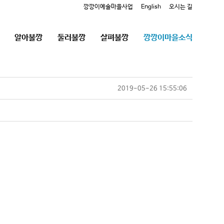
깡깡이예술마을사업
English
오시는 길
알아볼깡
둘러볼깡
살펴볼깡
깡깡이마을소식
2019-05-26 15:55:06