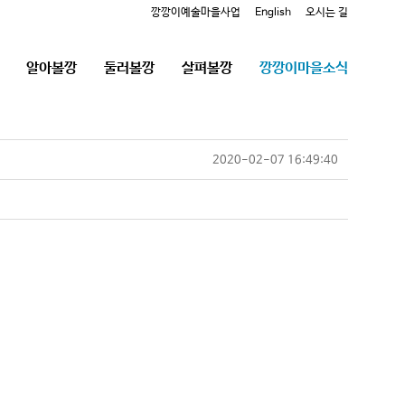
깡깡이예술마을사업
English
오시는 길
알아볼깡
둘러볼깡
살펴볼깡
깡깡이마을소식
2020-02-07 16:49:40