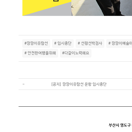
#깡깡이유람선
# 임시중단
# 선령선박검사
# 깡깡이예술
# 안전한여행을위해
#다같이노력해요
-
[공지] 깡깡이유람선 운항 임시중단
부산시 영도구 대