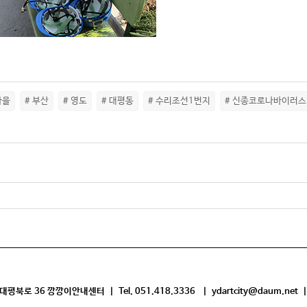
마을
# 부산
# 영도
# 대평동
# 수리조선1번지
# 신종코로나바이러스
평북로 36 깡깡이안내센터 | Tel. 051.418.3336 | ydartcity@daum.net |