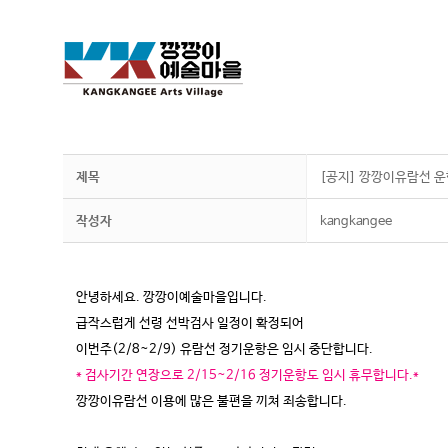
제목
[공지] 깡깡이유람선 
작성자
kangkangee
안녕하세요. 깡깡이예술마을입니다.
급작스럽게 선령 선박검사 일정이 확정되어
이번주(2/8~2/9) 유람선 정기운항은 임시 중단합니다.
* 검사기간 연장으로 2/15~2/16 정기운항도 임시 휴무합니다.
*
깡깡이유람선 이용에 많은 불편을 끼쳐 죄송합니다.