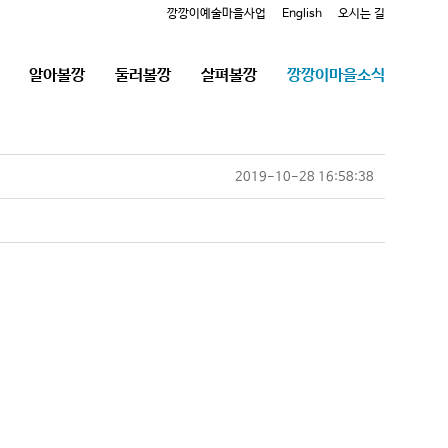
깡깡이예술마을사업
English
오시는 길
알아볼깡
둘러볼깡
살펴볼깡
깡깡이마을소식
2019-10-28 16:58:38