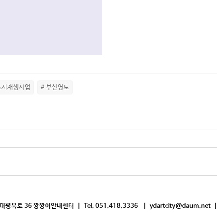
도시재생사업
# 부산영도
평북로 36 깡깡이안내센터 | Tel. 051.418.3336 | ydartcity@daum.net |