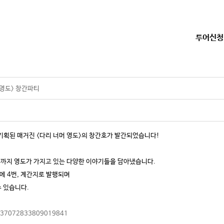
투어신청
 영도> 창간파티
기획된 매거진 <다리 너머 영도>의 창간호가 발간되었습니다!
인까지 영도가 가지고 있는 다양한 이야기들을 담아냈습니다.
년에 4번, 계간지로 발행되며
 있습니다.
nd/637072833809019841