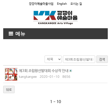
깡깡이예술마을사업
English
오시는 길
메뉴
검색
제3회 조립왕선발대회 수상작 안내
kangkangee
2020-01-10
8656
뒤로
1 - 10