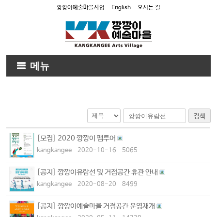
깡깡이예술마을사업
English
오시는 길
메뉴
검색
[모집] 2020 깡깡이 팸투어
kangkangee
2020-10-16
5065
[공지] 깡깡이유람선 및 거점공간 휴관 안내
kangkangee
2020-08-20
8499
[공지] 깡깡이예술마을 거점공간 운영재개