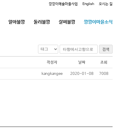
깡깡이예술마을사업
English
오시는 길
알아볼깡
둘러볼깡
살펴볼깡
깡깡이마을소식
검색
작성자
날짜
조회
kangkangee
2020-01-08
7008