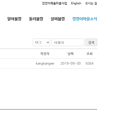
깡깡이예술마을사업
English
오시는 길
알아볼깡
둘러볼깡
살펴볼깡
깡깡이마을소식
검색
작성자
날짜
조회
kangkangee
2019-09-30
9264